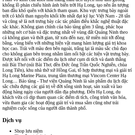
khổng lồ phản chiếu hình ảnh biển trời Hạ Long, tạo nên ấn tượng
ban đầu khó quên với khách tham quan. Khu vực trưng bày ngoài
trời có khối than nguyên khối lớn nhất đạt kỷ lục Việt Nam - 28 tấn
và cũng sẽ là nơi trưng bày các tác phẩm điêu khắc nghệ thuật đặc
sắc khác. Không gian chính của bảo tàng gồm 3 tầng, phác họa
những nét cơ bản và đặc trưng nhất về vùng đất Quảng Ninh theo
cả không gian và thời gian, từ xưa đến nay, từ miền núi tới đồng
bằng, vùng biển với những hiện vật mang hàm lượng giá trị khoa
học cao. Trái với màu đen bên ngoài, trắng lại là màu sắc chủ đạo
cho không gian bên trong nhằm làm nổi bật các hiện vật trưng bày.
Được kết nối với các điểm du lịch như cụm di tích và danh thắng
núi Bài Thơ (núi Bài Thơ, đền Đức ông Trần Quốc Nghiễn, chùa
Long Tiên), khu nhà thờ xứ Hồng Gai, tổ hợp thương mại và giải trí
Hạ Long Marine Plaza, trung tâm thương mại Vincom Center Hạ
Long… Bảo tàng - Thư viện Quảng Ninh là sản phẩm du lịch đặc
sắc chứa đựng các giá trị về đời sống sinh hoạt, sản xuất và lao
động hàng ngày của người dân địa phương. Đến Hạ Long, du
khách vừa có dịp tham quan các điểm di tích, công trình văn hóa,
vừa tham gia các hoạt động giải trí và mua sắm cũng như trải
nghiệm cuộc sống của người dân thành phố.
Dịch vụ
Shop lưu niệm