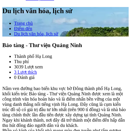
Du lịch văn hóa, lịch sử
Trang chủ
Điểm đến
Du lịch văn hóa, lịch sử
Bảo tàng - Thư viện Quảng Ninh
Thành phố Hạ Long
Thu phí
3039 Lượt xem
3
Lượt thích
0 Đánh giá
Nằm ven đường bao biển khu vực bờ Đông thành phố Hạ Long,
khối kiến trúc Bảo tàng - Thư viện Quảng Ninh được xem là một
công trình văn hóa hoàn hảo và là điểm nhấn bền vững của một
vùng danh thắng nổi tiếng vịnh Hạ Long. Đây cũng là cụm kiến
trúc đồ sộ có giá trị đầu tư lớn nhất (trên 900 tỉ đồng) và là nhà bảo
tàng chính thức lần đầu tiên được xây dựng tại tỉnh Quảng Ninh.
Ngay khi khánh thành, nơi đây đã trở thành một điểm đến hấp dẫn
thu hút đông đảo người dân và du khách.
Phần vỏ kính của khối nhà mang màu đen tuyền như tấm gương