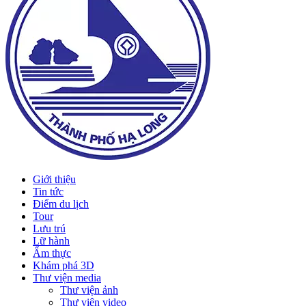
Giới thiệu
Tin tức
Điểm du lịch
Tour
Lưu trú
Lữ hành
Ẩm thực
Khám phá 3D
Thư viện media
Thư viện ảnh
Thư viện video