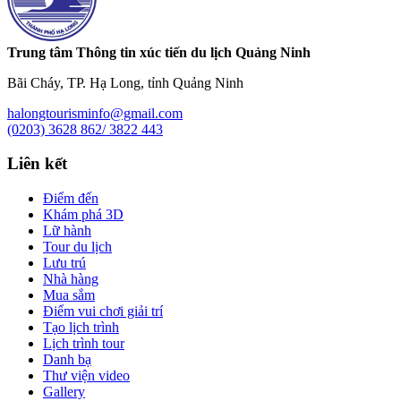
Trung tâm Thông tin xúc tiến du lịch Quảng Ninh
Bãi Cháy, TP. Hạ Long, tỉnh Quảng Ninh
halongtourisminfo@gmail.com
(0203) 3628 862/ 3822 443
Liên kết
Điểm đến
Khám phá 3D
Lữ hành
Tour du lịch
Lưu trú
Nhà hàng
Mua sắm
Điểm vui chơi giải trí
Tạo lịch trình
Lịch trình tour
Danh bạ
Thư viện video
Gallery