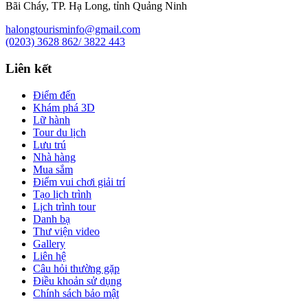
Bãi Cháy, TP. Hạ Long, tỉnh Quảng Ninh
halongtourisminfo@gmail.com
(0203) 3628 862/ 3822 443
Liên kết
Điểm đến
Khám phá 3D
Lữ hành
Tour du lịch
Lưu trú
Nhà hàng
Mua sắm
Điểm vui chơi giải trí
Tạo lịch trình
Lịch trình tour
Danh bạ
Thư viện video
Gallery
Liên hệ
Câu hỏi thường gặp
Điều khoản sử dụng
Chính sách bảo mật