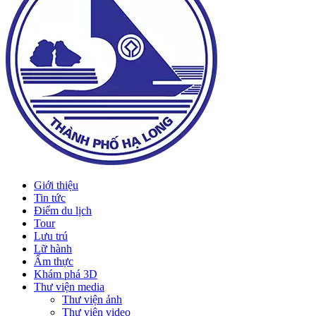
Giới thiệu
Tin tức
Điểm du lịch
Tour
Lưu trú
Lữ hành
Ẩm thực
Khám phá 3D
Thư viện media
Thư viện ảnh
Thư viện video