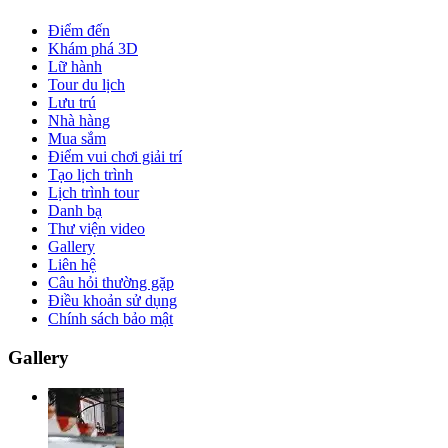
Điểm đến
Khám phá 3D
Lữ hành
Tour du lịch
Lưu trú
Nhà hàng
Mua sắm
Điểm vui chơi giải trí
Tạo lịch trình
Lịch trình tour
Danh bạ
Thư viện video
Gallery
Liên hệ
Câu hỏi thường gặp
Điều khoản sử dụng
Chính sách bảo mật
Gallery