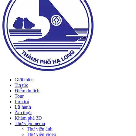
Giới thiệu
Tin tức
Điểm du lịch
Tour
Lưu trú
Lữ hành
Ẩm thực
Khám phá 3D
Thư viện media
Thư viện ảnh
Thư viện video