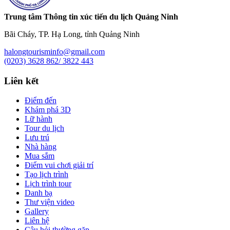
Trung tâm Thông tin xúc tiến du lịch Quảng Ninh
Bãi Cháy, TP. Hạ Long, tỉnh Quảng Ninh
halongtourisminfo@gmail.com
(0203) 3628 862/ 3822 443
Liên kết
Điểm đến
Khám phá 3D
Lữ hành
Tour du lịch
Lưu trú
Nhà hàng
Mua sắm
Điểm vui chơi giải trí
Tạo lịch trình
Lịch trình tour
Danh bạ
Thư viện video
Gallery
Liên hệ
Câu hỏi thường gặp