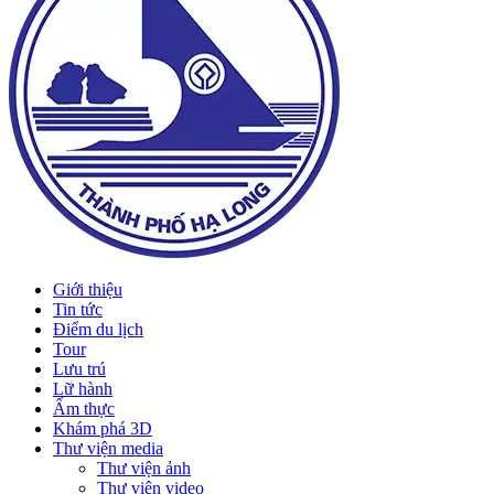
Giới thiệu
Tin tức
Điểm du lịch
Tour
Lưu trú
Lữ hành
Ẩm thực
Khám phá 3D
Thư viện media
Thư viện ảnh
Thư viện video