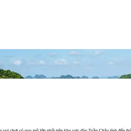
 vui chơi có quy mô lớn nhất trên khu vực đảo Tuần Châu tính đến thờ