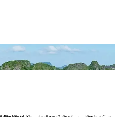
i điểm hiện tại. Khu vui chơi này sở hữu một loạt những hoạt động