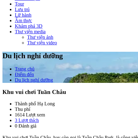
Tour
Lưu trú
Lữ hành
Ẩm thực
Khám phá 3D
Thư viện media
Thư viện ảnh
Thư viện video
Du lịch nghỉ dưỡng
Trang chủ
Điểm đến
Du lịch nghỉ dưỡng
Khu vui chơi Tuần Châu
Thành phố Hạ Long
Thu phí
1614 Lượt xem
3
Lượt thích
0 Đánh giá
Khu vui chơi Tuần Châu, hay còn gọi là Tuần Châu Park, là công viên