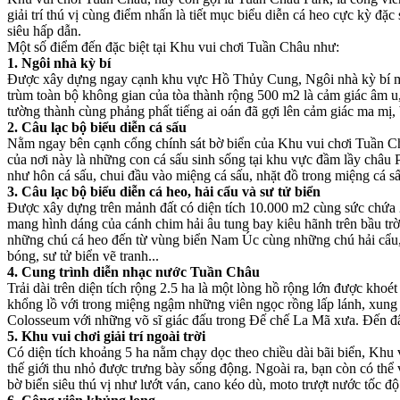
giải trí thú vị cùng điểm nhấn là tiết mục biểu diễn cá heo cực kỳ 
siêu hấp dẫn.
Một số điểm đến đặc biệt tại Khu vui chơi Tuần Châu như:
1. Ngôi nhà kỳ bí
Được xây dựng ngay cạnh khu vực Hồ Thủy Cung, Ngôi nhà kỳ bí ma
trùm toàn bộ không gian của tòa thành rộng 500 m2 là cảm giác âm u
tường thành cùng phảng phất tiếng ai oán đã gợi lên cảm giác ma mị, 
2. Câu lạc bộ biểu diễn cá sấu
Nằm ngay bên cạnh cổng chính sát bờ biển của Khu vui chơi Tuần Ch
của nơi này là những con cá sấu sinh sống tại khu vực đầm lầy châu P
như hôn cá sấu, chui đầu vào miệng cá sấu, nhặt đồ trong miệng cá sấ
3. Câu lạc bộ biểu diễn cá heo, hải cẩu và sư tử biển
Được xây dựng trên mảnh đất có diện tích 10.000 m2 cùng sức chứa 2.
mang hình dáng của cánh chim hải âu tung bay kiêu hãnh trên bầu tr
những chú cá heo đến từ vùng biển Nam Úc cùng những chú hải cẩu, 
bóng, sư tử biển vẽ tranh...
4. Cung trình diễn nhạc nước Tuần Châu
Trải dài trên diện tích rộng 2.5 ha là một lòng hồ rộng lớn được kho
khổng lồ với trong miệng ngậm những viên ngọc rồng lấp lánh, xung 
Colosseum với những võ sĩ giác đấu trong Đế chế La Mã xưa. Đến đâ
5. Khu vui chơi giải trí ngoài trời
Có diện tích khoảng 5 ha nằm chạy dọc theo chiều dài bãi biển, Khu v
thế giới thu nhỏ được trưng bày sống động. Ngoài ra, bạn còn có thể
bờ biển siêu thú vị như lướt ván, cano kéo dù, moto trượt nước tốc độ