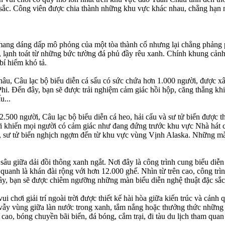
đặc sắc. Công viên được chia thành những khu vực khác nhau, chẳng hạn
ng dáng dấp mô phỏng của một tòa thành cổ nhưng lại chẳng phảng ph
, lạnh toát từ những bức tường đá phủ đầy rêu xanh. Chính khung cản
bí hiểm khó tả.
âu, Câu lạc bộ biểu diễn cá sấu có sức chứa hơn 1.000 người, được x
hi. Đến đây, bạn sẽ được trải nghiệm cảm giác hồi hộp, căng thẳng khi 
u...
500 người, Câu lạc bộ biểu diễn cá heo, hải cẩu và sư tử biển được t
ời khiến mọi người có cảm giác như đang đứng trước khu vực Nhà hát 
sư tử biển nghịch ngợm đến từ khu vực vùng Vịnh Alaska. Những màn b
ét sâu giữa dải đồi thông xanh ngắt. Nơi đây là công trình cung biểu d
quanh là khán đài rộng với hơn 12.000 ghế. Nhìn từ trên cao, công tr
y, bạn sẽ được chiêm ngưỡng những màn biểu diễn nghệ thuật đặc sắc
ui chơi giải trí ngoài trời được thiết kế hài hòa giữa kiến trúc và cả
 vẫy vùng giữa làn nước trong xanh, tắm nắng hoặc thưởng thức những 
 cao, bóng chuyền bãi biển, đá bóng, cắm trại, đi tàu du lịch tham qua