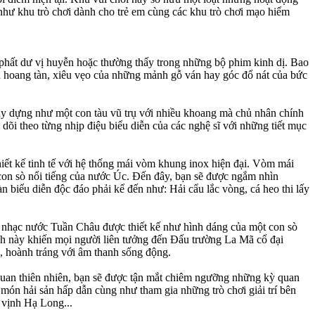
 như khu trò chơi dành cho trẻ em cùng các khu trò chơi mạo hiểm
ất dư vị huyễn hoặc thường thấy trong những bộ phim kinh dị. Bao
h hoang tàn, xiêu vẹo của những mảnh gỗ ván hay góc đổ nát của bức
ây dựng như một con tàu vũ trụ với nhiều khoang mà chủ nhân chính
dõi theo từng nhịp điệu biểu diễn của các nghệ sĩ với những tiết mục
hiết kế tinh tế với hệ thống mái vòm khung inox hiện đại. Vòm mái
con sò nổi tiếng của nước Úc. Đến đây, bạn sẽ được ngắm nhìn
iểu diễn độc đáo phải kể đến như: Hải cẩu lắc vòng, cá heo thi lấy
iễn nhạc nước Tuần Châu được thiết kế như hình dáng của một con sò
ình này khiến mọi người liên tưởng đến Đấu trường La Mã cổ đại
, hoành tráng với âm thanh sống động.
nh quan thiên nhiên, bạn sẽ được tận mắt chiêm ngưỡng những kỳ quan
món hải sản hấp dẫn cùng như tham gia những trò chơi giải trí bên
n vịnh Hạ Long...