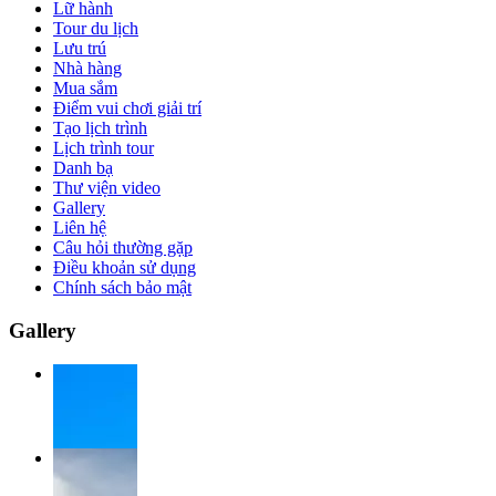
Lữ hành
Tour du lịch
Lưu trú
Nhà hàng
Mua sắm
Điểm vui chơi giải trí
Tạo lịch trình
Lịch trình tour
Danh bạ
Thư viện video
Gallery
Liên hệ
Câu hỏi thường gặp
Điều khoản sử dụng
Chính sách bảo mật
Gallery