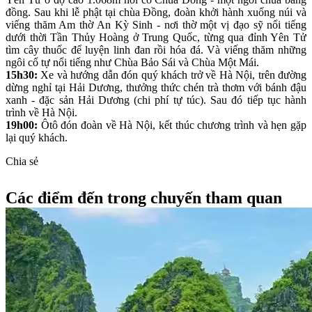
đồng. Sau khi lễ phật tại chùa Đồng, đoàn khởi hành xuống núi và
viếng thăm Am thờ An Kỳ Sinh - nơi thờ một vị đạo sỹ nổi tiếng
dưới thời Tần Thủy Hoàng ở Trung Quốc, từng qua đỉnh Yên Tử
tìm cây thuốc để luyện linh đan rồi hóa đá. Và viếng thăm những
ngôi cổ tự nổi tiếng như Chùa Bảo Sái và Chùa Một Mái.
15h30:
Xe và hướng dẫn đón quý khách trở về Hà Nội, trên đường
dừng nghỉ tại Hải Dương, thưởng thức chén trà thơm với bánh đậu
xanh - đặc sản Hải Dương (chi phí tự túc). Sau đó tiếp tục hành
trình về Hà Nội.
19h00:
Ôtô đón đoàn về Hà Nội, kết thúc chương trình và hẹn gặp
lại quý khách.
Chia sẻ
Các điểm đến trong chuyến tham quan