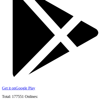
Get it on
Google Play
Total:
177551
Onlines: