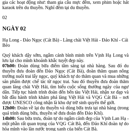
gia các hoạt động như: tham gia câu mực đêm, xem phim hoặc hát
karaok trên du thuyền. Nghỉ đêm tại du thuyền.
02
NGÀY 02
Hạ Long - Đảo Ngọc (Cát Bà) - Làng chài Việt Hải - Đảo Khỉ - Cái
Bèo
Quý khách dậy sớm, ngắm cảnh bình minh trên Vịnh Hạ Long và
lưu lại cho mình khoảnh khắc tuyệt đẹp này.
07h00:
Đoàn dùng bữa điểm tâm sáng tại nhà hàng. Sau đó du
thuyền đưa đoàn đến Đảo Ngọc (Cát Bà), đoàn thăm quan nông
trường nuôi trai lấy ngọc, quý khách tự do thăm quan và mua những
sản phẩm được chế tác từ ngọc trai. Sau đó thuyền đưa đoàn thăm
quan làng chài Việt Hải, tìm hiểu cuộc sống thường ngày của ngư
dân. Tiếp tục hành trình đoàn đến bến tàu Việt Hải, nhận xe đạp và
bắt đầu hành trình khám phá làng Việt Hải và VQG Cát Bà – nơi
được UNESCO công nhận là khu dự trữ sinh quyển thế giới.
12h00:
Đoàn về lại du thuyền và dùng bữa trưa tại nhà hàng (trong
quá trình dùng bữa, thuyền sẽ đưa đoàn đến Đảo Khỉ).
14h00:
Sau bữa trưa, đoàn tự do ngắm cảnh đẹp của Vịnh Lan Hạ -
một phần rất quan trọng của VQG Cát Bà, đến Đảo Khỉ đoàn tự do
hòa mình vào làn nước trong xanh của biển Cát Bà.