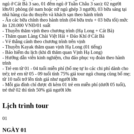
ngủ ở Cát Bà 3 sao, 01 đêm ngủ ở Tuần Châu 3 sao): 02 người
lớn/01 phòng (lẻ nam hoặc nữ ngủ ghép 3 người), 03 bữa sáng tại
nhà hàng của du thuyền và khách sạn theo hành trình
- Ăn các bữa chính theo hành trình (04 bữa trưa + 03 bữa tối) mức
ăn 120.000 VNĐ/01 suất
- Thuyền thăm vịnh theo chương trình (Hạ Long + Cát Bà)
- Thăm quan Làng Chài Việt Hải + Đảo Khỉ ở Cát Bà
- Vé thắng cảnh theo chương trình trên vịnh
- Thuyền Kayak thăm quan vịnh Hạ Long (01 tiếng)
- Bảo hiểm du lịch (khi đi thăm quan Vịnh Hạ Long)
- Hướng dẫn viên kinh nghiệm, chu đáo phục vụ đoàn theo hành
trình
- Trẻ em từ 01 - 04 tuổi miễn phí (bố mẹ tự lo các chi phí dành cho
trẻ); trẻ em từ 05 - 09 tuổi tính 75% giá tour ngủ chung cùng bố mẹ;
từ 10 tuổi trở lên tính giá như người lớn
- Mỗi gia đình chỉ được đi kèm 01 trẻ em miễn phí (dưới 05 tuổi),
trẻ thứ 02 thì tính 50% giá người lớn
Lịch trình tour
01
NGÀY 01