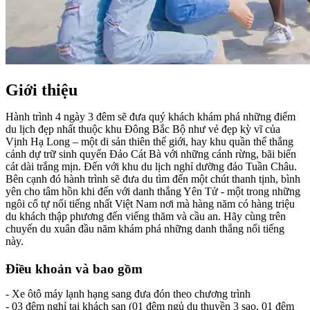
Giới thiệu
Hành trình 4 ngày 3 đêm sẽ đưa quý khách khám phá những điểm
du lịch đẹp nhất thuộc khu Đông Bắc Bộ như vẻ đẹp kỳ vĩ của
Vịnh Hạ Long – một di sản thiên thế giới, hay khu quần thể thắng
cảnh dự trữ sinh quyển Đảo Cát Bà với những cánh rừng, bãi biển
cát dài trắng mịn. Đến với khu du lịch nghỉ dưỡng đảo Tuần Châu.
Bên cạnh đó hành trình sẽ đưa du tìm đến một chút thanh tịnh, bình
yên cho tâm hồn khi đến với danh thắng Yên Tử - một trong những
ngôi cổ tự nổi tiếng nhất Việt Nam nơi mà hàng năm có hàng triệu
du khách thập phương đến viếng thăm và cầu an. Hãy cùng trên
chuyến du xuân đầu năm khám phá những danh thắng nổi tiếng
này.
Điều khoản và bao gồm
- Xe ôtô máy lạnh hạng sang đưa đón theo chương trình
- 03 đêm nghỉ tại khách sạn (01 đêm ngủ du thuyền 3 sao, 01 đêm