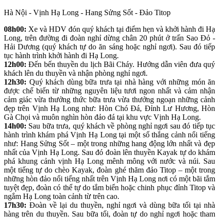
Hà Nội - Vịnh Hạ Long - Hang Sửng Sốt - Đảo Titop
08h00:
Xe và HDV đón quý khách tại điểm hẹn và khởi hành đi Hạ
Long, trên đường đi đoàn nghỉ dừng chân 20 phút ở trấn Sao Đỏ -
Hải Dương (quý khách tự do ăn sáng hoặc nghỉ ngơi). Sau đó tiếp
tục hành trình khởi hành đi Hạ Long.
12h00:
Đến bến thuyền du lịch Bãi Cháy. Hướng dẫn viên đưa quý
khách lên du thuyền và nhận phòng nghỉ ngơi.
12h30:
Quý khách dùng bữa trưa tại nhà hàng với những món ăn
được chế biến từ những nguyên liệu tươi ngon nhất và cảm nhận
cảm giác vừa thưởng thức bữa trưa vừa thưởng ngoạn những cảnh
đẹp trên Vịnh Hạ Long như: Hòn Chó Đá, Đỉnh Lư Hương, Hòn
Gà Chọi và muôn nghìn hòn đảo đá tại khu vực Vịnh Hạ Long.
14h00:
Sau bữa trưa, quý khách về phòng nghỉ ngơi sau đó tiếp tục
hành trình khám phá Vịnh Hạ Long tại một số thắng cảnh nổi tiếng
như: Hang Sửng Sốt – một trong những hang động lớn nhất và đẹp
nhất của Vịnh Hạ Long. Sau đó đoàn lên thuyền Kayak tự do khám
phá khung cảnh vịnh Hạ Long mênh mông với nước và núi. Sau
một tiếng tự do chèo Kayak, đoàn ghé thăm đảo Titop – một trong
những hòn đảo nổi tiếng nhất trên Vịnh Hạ Long nơi có một bãi tắm
tuyệt đẹp, đoàn có thể tự do tắm biển hoặc chinh phục đỉnh Titop và
ngắm Hạ Long toàn cảnh từ trên cao.
17h30:
Đoàn về lại du thuyền, nghỉ ngơi và dùng bữa tối tại nhà
hàng trên du thuyền. Sau bữa tối, đoàn tự do nghỉ ngơi hoặc tham