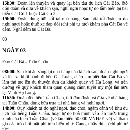
15h30:
Đoàn lên thuyền và quay lại bến tầu du lịch Cái Bèo, ôtô
đón đoàn và đưa về khách sạn, nghỉ ngơi hoặc tự do tắm biển tại bãi
biển Cát Cò 1 hoặc Cát Cò 2.
19h00:
Đoàn dùng bữa tối tại nhà hàng. Sau bữa tối đoàn tự do
nghỉ ngơi hoặc thuê xe đạp đôi (chi phí tự túc) khám phá Cát Bà về
đêm. Nghỉ đêm tại Cát Bà.
03
NGÀY 03
Đảo Cát Bà - Tuần Châu
08h00:
Sau khi ăn sáng tại nhà hàng của khách sạn, đoàn nghỉ ngơi
và lên xe khởi hành đi bến Gia Luận, chào tạm biệt đảo Cát Bà và
làm thủ tục lên du thuyền đưa du khách quay về Hạ Long, và trên
đường về quý khách thăm quan quang cảnh tuyệt mỹ một lần nữa
tại Vịnh Hạ Long.
11h30:
Đoàn đến bến Tuần Châu, ôtô đón đoàn và đưa về nhà hàng
tại Tuần Châu, dùng bữa trưa tại nhà hàng và nghỉ ngơi.
14h00:
Quý khách tự do nghỉ ngơi, dạo chơi, ngắm cảnh về khu du
lịch nổi tiếng Tuần Châu. hoặc tự do hoà mình vào làn nước trong
xanh của biển Tuần Châu (vé tắm biển 50.000 VNĐ/01 vé) và tham
gia các trò chơi mất phí trên biển như: Cano, nhẩy dù... (chi phí tự
túc).