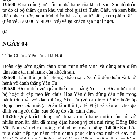
19h00:
Đoàn dùng bữa tối tại nhà hàng của khách sạn. Sau đó đoàn
tự do đi bộ thăm quan khu vui chơi giải trí Tuần Châu và xem biểu
diễn nhạc nước, xem trình diễn hải cẩu, sư tử biển, xem phim 3D...
(tiền vé 350.000 VNĐ/01 vé) về lại khách sạn nghỉ ngơi.
04
NGÀY 04
Tuần Châu - Yên Tử - Hà Nội
Đoàn dậy sớm ngắm cảnh bỉnh minh trên vịnh và dùng bữa điểm
tâm sáng tại nhà hàng của khách sạn.
08h00:
Làm thủ tục trả phòng khách sạn. Xe ôtô đón đoàn và khởi
hành về danh thắng Yên Tử.
09h30:
Đoàn đến với quần thể danh thắng Yên Tử. Đoàn tự do đi
bộ hoặc đi cáp treo lên chùa Hoa Yên điểm dừng đầu tiên trong
hành trình về với danh thắng Yên Tử (vé cáp treo tự túc hoặc áp
dụng theo các mức). Đoàn lầm thủ tục lễ Phật và cầu an cho gia
đình và người thân, sau đó tự do vãn cảnh chùa.
11h30:
Quý khách dùng bữa trưa tại nhà hàng dưới chân núi với
nhiều món ăn dân dã mang đậm hương vị của núi rừng Đông Bắc
Việt Nam và nghe chương trình nhạc truyền thống. 14h00: Sau bữa
trưa đoàn tiếp tục hành trình chinh phục đỉnh cao nhất cả dãy núi
Yên Tử ở độ cao 1.068m nơi có Chùa Đồng - một ngôi chùa bằng