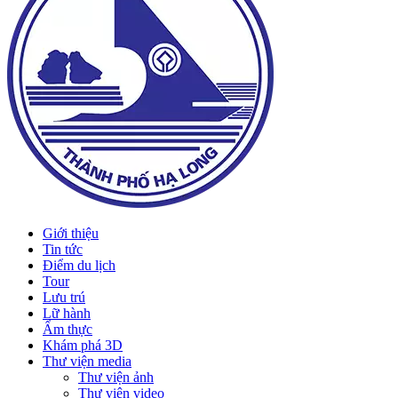
Giới thiệu
Tin tức
Điểm du lịch
Tour
Lưu trú
Lữ hành
Ẩm thực
Khám phá 3D
Thư viện media
Thư viện ảnh
Thư viện video