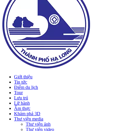
Giới thiệu
Tin tức
Điểm du lịch
Tour
Lưu trú
Lữ hành
Ẩm thực
Khám phá 3D
Thư viện media
Thư viện ảnh
Thư viện video