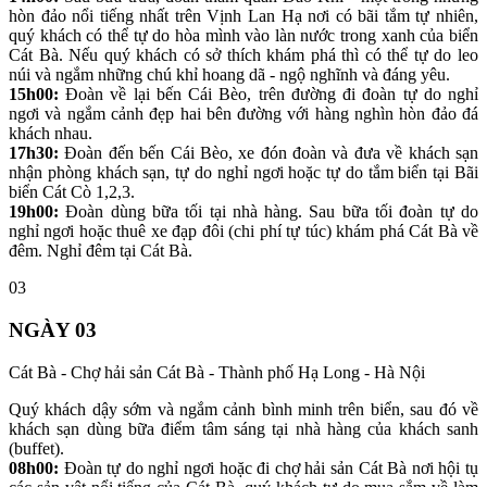
hòn đảo nổi tiếng nhất trên Vịnh Lan Hạ nơi có bãi tắm tự nhiên,
quý khách có thể tự do hòa mình vào làn nước trong xanh của biển
Cát Bà. Nếu quý khách có sở thích khám phá thì có thể tự do leo
núi và ngắm những chú khỉ hoang dã - ngộ nghĩnh và đáng yêu.
15h00:
Đoàn về lại bến Cái Bèo, trên đường đi đoàn tự do nghỉ
ngơi và ngắm cảnh đẹp hai bên đường với hàng nghìn hòn đảo đá
khách nhau.
17h30:
Đoàn đến bến Cái Bèo, xe đón đoàn và đưa về khách sạn
nhận phòng khách sạn, tự do nghỉ ngơi hoặc tự do tắm biển tại Bãi
biển Cát Cò 1,2,3.
19h00:
Đoàn dùng bữa tối tại nhà hàng. Sau bữa tối đoàn tự do
nghỉ ngơi hoặc thuê xe đạp đôi (chi phí tự túc) khám phá Cát Bà về
đêm. Nghỉ đêm tại Cát Bà.
03
NGÀY 03
Cát Bà - Chợ hải sản Cát Bà - Thành phố Hạ Long - Hà Nội
Quý khách dậy sớm và ngắm cảnh bình minh trên biển, sau đó về
khách sạn dùng bữa điểm tâm sáng tại nhà hàng của khách sanh
(buffet).
08h00:
Đoàn tự do nghỉ ngơi hoặc đi chợ hải sản Cát Bà nơi hội tụ