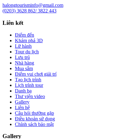
halongtourisminfo@gmail.com
(0203) 3628 862/ 3822 443
Liên kết
Điểm đến
Khám phá 3D
Lữ hành
Tour du lịch
Lưu trú
Nhà hàng
Mua sắm
Điểm vui chơi giải trí
Tạo lịch trình
Lịch trình tour
Danh bạ
Thư viện video
Gallery
Liên hệ
Câu hỏi thường gặp
Điều khoản sử dụng
Chính sách bảo mật
Gallery