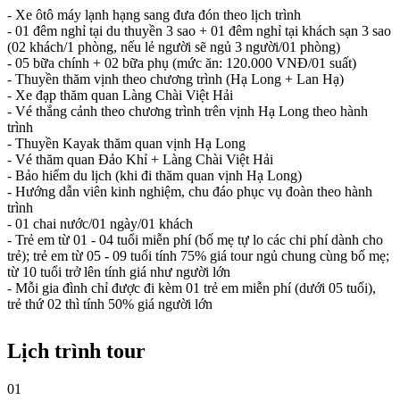
- Xe ôtô máy lạnh hạng sang đưa đón theo lịch trình
- 01 đêm nghỉ tại du thuyền 3 sao + 01 đêm nghỉ tại khách sạn 3 sao
(02 khách/1 phòng, nếu lẻ người sẽ ngủ 3 người/01 phòng)
- 05 bữa chính + 02 bữa phụ (mức ăn: 120.000 VNĐ/01 suất)
- Thuyền thăm vịnh theo chương trình (Hạ Long + Lan Hạ)
- Xe đạp thăm quan Làng Chài Việt Hải
- Vé thắng cảnh theo chương trình trên vịnh Hạ Long theo hành
trình
- Thuyền Kayak thăm quan vịnh Hạ Long
- Vé thăm quan Đảo Khỉ + Làng Chài Việt Hải
- Bảo hiểm du lịch (khi đi thăm quan vịnh Hạ Long)
- Hướng dẫn viên kinh nghiệm, chu đáo phục vụ đoàn theo hành
trình
- 01 chai nước/01 ngày/01 khách
- Trẻ em từ 01 - 04 tuổi miễn phí (bố mẹ tự lo các chi phí dành cho
trẻ); trẻ em từ 05 - 09 tuổi tính 75% giá tour ngủ chung cùng bố mẹ;
từ 10 tuổi trở lên tính giá như người lớn
- Mỗi gia đình chỉ được đi kèm 01 trẻ em miễn phí (dưới 05 tuổi),
trẻ thứ 02 thì tính 50% giá người lớn
Lịch trình tour
01