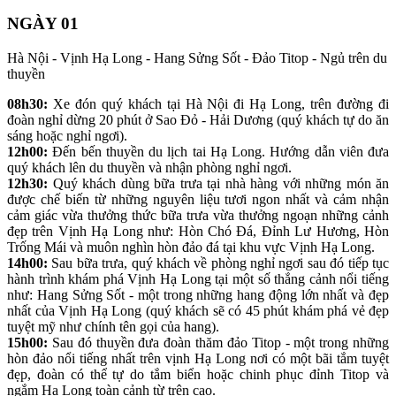
NGÀY 01
Hà Nội - Vịnh Hạ Long - Hang Sửng Sốt - Đảo Titop - Ngủ trên du
thuyền
08h30:
Xe đón quý khách tại Hà Nội đi Hạ Long, trên đường đi
đoàn nghỉ dừng 20 phút ở Sao Đỏ - Hải Dương (quý khách tự do ăn
sáng hoặc nghỉ ngơi).
12h00:
Đến bến thuyền du lịch tai Hạ Long. Hướng dẫn viên đưa
quý khách lên du thuyền và nhận phòng nghỉ ngơi.
12h30:
Quý khách dùng bữa trưa tại nhà hàng với những món ăn
được chế biến từ những nguyên liệu tươi ngon nhất và cảm nhận
cảm giác vừa thưởng thức bữa trưa vừa thưởng ngoạn những cảnh
đẹp trên Vịnh Hạ Long như: Hòn Chó Đá, Đỉnh Lư Hương, Hòn
Trống Mái và muôn nghìn hòn đảo đá tại khu vực Vịnh Hạ Long.
14h00:
Sau bữa trưa, quý khách về phòng nghỉ ngơi sau đó tiếp tục
hành trình khám phá Vịnh Hạ Long tại một số thắng cảnh nổi tiếng
như: Hang Sửng Sốt - một trong những hang động lớn nhất và đẹp
nhất của Vịnh Hạ Long (quý khách sẽ có 45 phút khám phá vẻ đẹp
tuyệt mỹ như chính tên gọi của hang).
15h00:
Sau đó thuyền đưa đoàn thăm đảo Titop - một trong những
hòn đảo nổi tiếng nhất trên vịnh Hạ Long nơi có một bãi tắm tuyệt
đẹp, đoàn có thể tự do tắm biển hoặc chinh phục đỉnh Titop và
ngắm Hạ Long toàn cảnh từ trên cao.