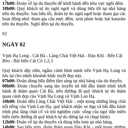
17h00:
Đoàn về lại du thuyền để khởi hành đến khu vực nghỉ đêm.
18h00:
Quý khách tự do nghỉ ngơi và dùng bữa tối tại nhà hàng
trên du thuyền. Sau bữa tối, đoàn tự do nghỉ ngơi hoặc tham gia các
hoạt động như: tham gia câu mực đêm, xem phim hoặc hát karaoke
trên du thuyền. Nghỉ đêm tại du thuyền.
02
NGÀY 02
Vịnh Hạ Long - Cát Bà - Làng Chài Việt Hải - Đảo Khỉ - Bến Cái
Bèo - Bãi biển Cát Cò 1,2,3
Quý khách dậy sớm, ngắm cảnh bình minh trên Vịnh Hạ Long và
lưu lại cho mình khoảnh khắc tuyệt đẹp này.
07h00:
Đoàn dùng bữa điểm tâm sáng tại nhà hàng của du thuyền.
08h00:
Đoàn chuyển sang tàu truyền tải bắt đầu hành trình khởi
hành đi thăm quan Cát Bà, trên đường đi quý khách tự do thăm
quan cảnh đẹp của Vịnh Hạ Long và Vịnh Lan Hạ.
10h00:
Đoàn đến Làng Chài Việt Hải – một trong những làng chài
nổi tiếng của Vịnh Lan Hạ, quý khách nhận xe đạp và bắt đầu hành
trình phá làng chài cổ và trải nghiệm cuộc sống của ngư dân miền
biển (trên đường đi quý khách tự do dừng lại và chụp hình).
12h00:
Đoàn về lại du thuyền và dùng bữa trưa tại nhà hàng.
14h00:
Sau bữa trưa, đoàn thăm quan Đảo Khỉ - một trong những