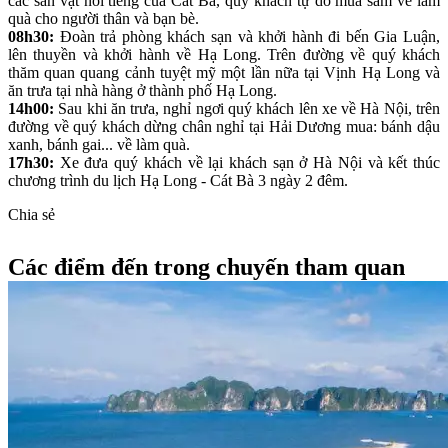
các sản vật nổi tiếng của Cát Bà, quý khách tự do mua sắm về làm
quà cho người thân và bạn bè.
08h30:
Đoàn trả phòng khách sạn và khởi hành đi bến Gia Luận,
lên thuyền và khởi hành về Hạ Long. Trên đường về quý khách
thăm quan quang cảnh tuyệt mỹ một lần nữa tại Vịnh Hạ Long và
ăn trưa tại nhà hàng ở thành phố Hạ Long.
14h00:
Sau khi ăn trưa, nghỉ ngơi quý khách lên xe về Hà Nội, trên
đường về quý khách dừng chân nghỉ tại Hải Dương mua: bánh dậu
xanh, bánh gai... về làm quà.
17h30:
Xe đưa quý khách về lại khách sạn ở Hà Nội và kết thúc
chương trình du lịch Hạ Long - Cát Bà 3 ngày 2 đêm.
Chia sẻ
Các điểm đến trong chuyến tham quan