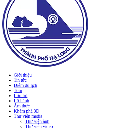
Giới thiệu
Tin tức
Điểm du lịch
Tour
Lưu trú
Lữ hành
Ẩm thực
Khám phá 3D
Thư viện media
Thư viện ảnh
Thư viện video