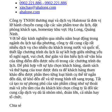
0902.221.886 - 0902.221.886
xinchao@ahalong.com
ahalong.com
Công ty TNHH thương mại và dịch vụ Halotour là đơn vị
lữ hành chuyên cung cấp các sản phẩm tour du lịch, đặt
phòng khách sạn, homestay khu vực Hạ Long, Quảng
Ninh.
Với bề dày kinh nghiệm qua nhiều năm hoạt động trong
ngành du lịch tại địa phương, công ty đã cung cấp rất
nhiều dịch vụ cho nhiều du khách trong nước và quốc tế,
thiết lập chương trình du lịch là sự kết hợp giữa những yếu
tố nghỉ ngơi, vui chơi, thư giãn và tìm hiểu lịch sử văn hóa
của từng điểm đến được nêu rõ trong các chương trình du
lịch. Để phù hợp với sự lựa chọn khách hàng, danh sách
và thứ hạng của tour được đưa ra để khách hàng tham
khảo đều được phân theo từng loại hình cụ thể từ ngắn
đến dài, từ khó đến dễ và từ trung bình tới sang trọng. Tất
cả tạo ra sự phong phú của sản phẩm cũng như sự thoải
mái và yên tâm của du khách khi chọn công ty là đối tác
cung cấp dịch vụ dù là nhóm nhỏ, đoàn lớn, cá nhân hay
tổ chức.
Chia sẻ