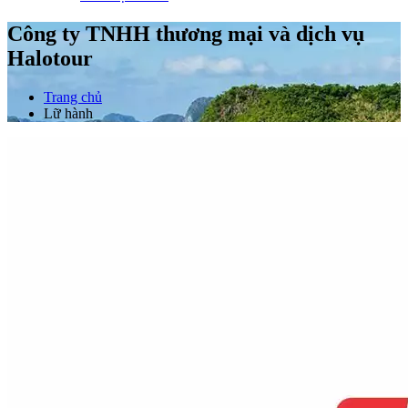
Công ty TNHH thương mại và dịch vụ
Halotour
Trang chủ
Lữ hành