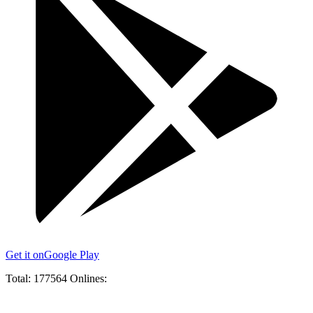
Get it on
Google Play
Total:
177564
Onlines: